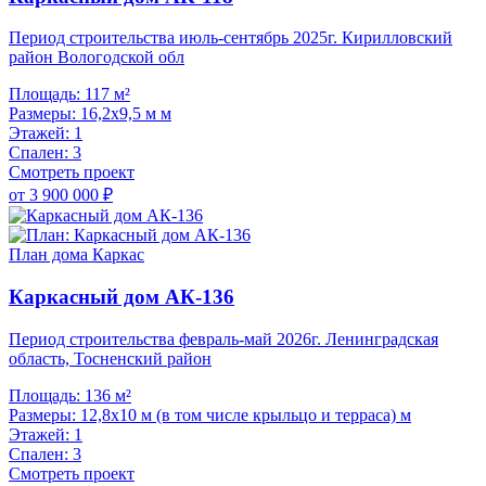
Период строительства июль-сентябрь 2025г. Кирилловский
район Вологодской обл
Площадь:
117 м²
Размеры:
16,2х9,5 м м
Этажей:
1
Спален:
3
Смотреть проект
от 3 900 000 ₽
План дома
Каркас
Каркасный дом АК-136
Период строительства февраль-май 2026г. Ленинградская
область, Тосненский район
Площадь:
136 м²
Размеры:
12,8х10 м (в том числе крыльцо и терраса) м
Этажей:
1
Спален:
3
Смотреть проект